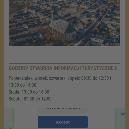
We need your consent to load the
Google Maps service!
GODZINY OTWARCIA INFORMACJI TURYSTYCZNEJ:
We use a third party service to embed map
Poniedziałek, wtorek, czwartek, piątek: 09:30 do 12:30 i
content that may collect data about your
13:00 do 16:30
activity. Please review the details and accept
Środa: 13:00 do 16:30
the service to see this map.
Sobota: 09:30 do 12:00
More Information
Accept