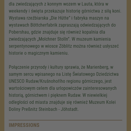
dla zwiedzających z konnym wozem w Lauta, która w
weekendy i święta przekazuje historię górnictwa z siłą koni.
Wystawa rzeźbiarska „Die Hütte” i fabryka maszyn na
wystawach Böttcherfabrik zapraszają odwiedzających do
Pobershau, gdzie znajduje się również kopalnia dla
zwiedzających „Molchner Stolln”. W muzeum kamienia
serpentynowego w wiosce Zöblitz można również usłyszeć
historie o magicznym kamieniu.
Połączenie przyrody i kultury sprawia, że Marienberg, w
samym sercu wpisanego na Listę Światowego Dziedzictwa
UNESCO Rudaw/Krušnohořího regionu górniczego, jest
wartościowym celem dla urlopowiczów zainteresowanych
historią, górnictwem i pięknem Rudaw. W niewielkiej
odległości od miasta znajduje się również Muzeum Kolei
Doliny Preßnitz Steinbach - Jöhstadt.
IMPRESSIONS