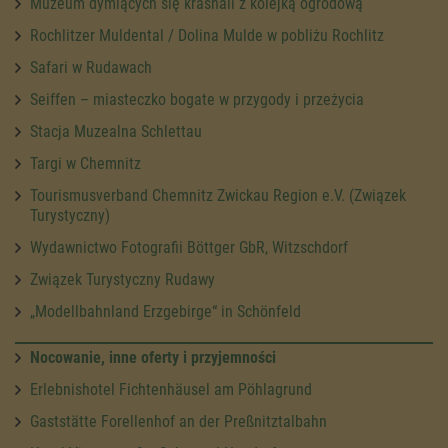
Muzeum dymiących się krasnali z kolejką ogrodową
Rochlitzer Muldental / Dolina Mulde w pobliżu Rochlitz
Safari w Rudawach
Seiffen – miasteczko bogate w przygody i przeżycia
Stacja Muzealna Schlettau
Targi w Chemnitz
Tourismusverband Chemnitz Zwickau Region e.V. (Związek
Turystyczny)
Wydawnictwo Fotografii Böttger GbR, Witzschdorf
Związek Turystyczny Rudawy
„Modellbahnland Erzgebirge“ in Schönfeld
Nocowanie, inne oferty i przyjemności
Erlebnishotel Fichtenhäusel am Pöhlagrund
Gaststätte Forellenhof an der Preßnitztalbahn