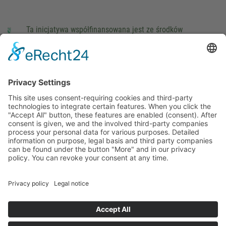
Ta inicjatywa współfinansowana jest ze środków
podatkowych na podstawie potwierdzonego przez
parlamentarzystów Landtagu Saksońskiego budżetu.
stopka redakcyjna
Ochrona danych osobowych
Cookie Settings
This site uses consent-requiring cookies and third-party
technologies to integrate certain features. When you click the
"Accept All" button, these features are enabled (consent).
After consent is given, we and the involved third-party
companies process your personal data for various purposes.
Detailed information on purpose, legal basis and third party
companies can be found under the button "More" and in our
privacy policy. You can revoke your consent at any time.
DENY
ACCEPT
MORE