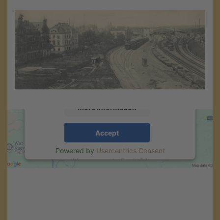
We need your consent to load the
Google Maps service!
We use a third party service to embed map
content that may collect data about your
activity. Please review the details and accept
the service to see this map.
More Information
Accept
Powered by
Usercentrics Consent
Management
.
eRecht24