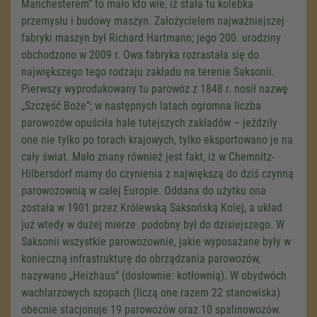
Manchesterem” to mało kto wie, iż stała tu kolebka
przemysłu i budowy maszyn. Założycielem najważniejszej
fabryki maszyn był Richard Hartmann; jego 200. urodziny
obchodzono w 2009 r. Owa fabryka rozrastała się do
największego tego rodzaju zakładu na terenie Saksonii.
Pierwszy wyprodukowany tu parowóz z 1848 r. nosił nazwę
„Szczęść Boże”; w następnych latach ogromna liczba
parowozów opuściła hale tutejszych zakładów – jeździły
one nie tylko po torach krajowych, tylko eksportowano je na
cały świat. Mało znany również jest fakt, iż w Chemnitz-
Hilbersdorf mamy do czynienia z największą do dziś czynną
parowozownią w całej Europie. Oddana do użytku ona
została w 1901 przez Królewską Saksońską Kolej, a układ
już wtedy w dużej mierze podobny był do dzisiejszego. W
Saksonii wszystkie parowozownie, jakie wyposażane były w
konieczną infrastrukturę do obrządzania parowozów,
nazywano „Heizhaus” (dosłownie: kotłownią). W obydwóch
wachlarzowych szopach (liczą one razem 22 stanowiska)
obecnie stacjonuje 19 parowozów oraz 10 spalinowozów.