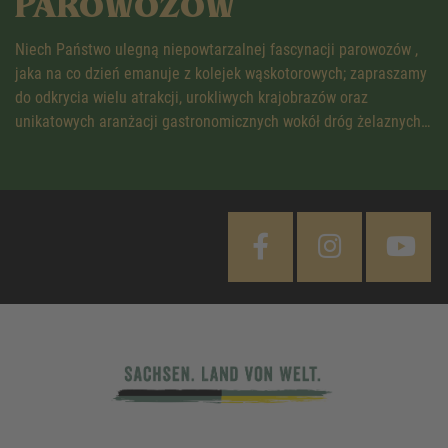
PAROWOZÓW
Niech Państwo ulegną niepowtarzalnej fascynacji parowozów ,
jaka na co dzień emanuje z kolejek wąskotorowych; zapraszamy
do odkrycia wielu atrakcji, urokliwych krajobrazów oraz
unikatowych aranżacji gastronomicznych wokół dróg żelaznych…