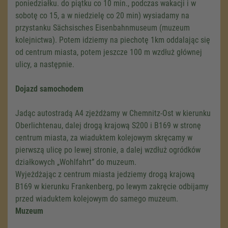
poniedziałku. do piątku co 10 min., podczas wakacji i w
sobotę co 15, a w niedzielę co 20 min) wysiadamy na
przystanku Sächsisches Eisenbahnmuseum (muzeum
kolejnictwa). Potem idziemy na piechotę 1km oddalając się
od centrum miasta, potem jeszcze 100 m wzdłuż głównej
ulicy, a następnie.
Dojazd samochodem
Jadąc autostradą A4 zjeżdżamy w Chemnitz-Ost w kierunku
Oberlichtenau, dalej drogą krajową S200 i B169 w stronę
centrum miasta, za wiaduktem kolejowym skręcamy w
pierwszą ulicę po lewej stronie, a dalej wzdłuż ogródków
działkowych „Wohlfahrt” do muzeum.
Wyjeżdżając z centrum miasta jedziemy drogą krajową
B169 w kierunku Frankenberg, po lewym zakręcie odbijamy
przed wiaduktem kolejowym do samego muzeum.
Muzeum