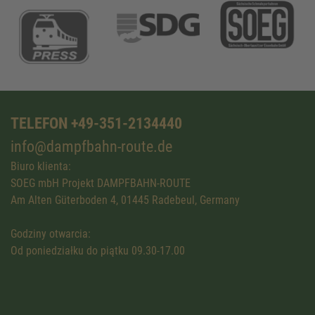
TELEFON +49-351-2134440
info@dampfbahn-route.de
Biuro klienta:
SOEG mbH Projekt DAMPFBAHN-ROUTE
Am Alten Güterboden 4, 01445 Radebeul, Germany
Godziny otwarcia:
Od poniedziałku do piątku 09.30-17.00