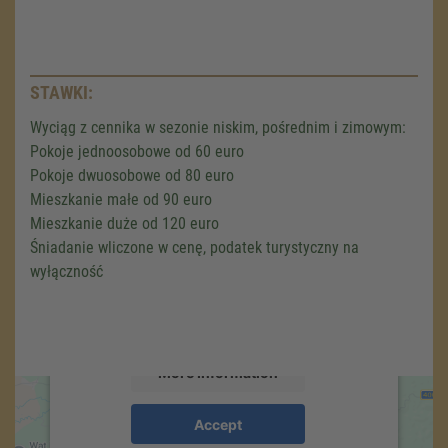
STAWKI:
Wyciąg z cennika w sezonie niskim, pośrednim i zimowym:
Pokoje jednoosobowe od 60 euro
Pokoje dwuosobowe od 80 euro
We need your consent to load the
Mieszkanie małe od 90 euro
Google Maps service!
Mieszkanie duże od 120 euro
Śniadanie wliczone w cenę, podatek turystyczny na
We use a third party service to embed map
wyłączność
content that may collect data about your
activity. Please review the details and accept
the service to see this map.
More Information
Accept