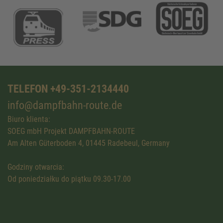
TELEFON +49-351-2134440
info@dampfbahn-route.de
Biuro klienta:
SOEG mbH Projekt DAMPFBAHN-ROUTE
Am Alten Güterboden 4, 01445 Radebeul, Germany
Godziny otwarcia:
Od poniedziałku do piątku 09.30-17.00