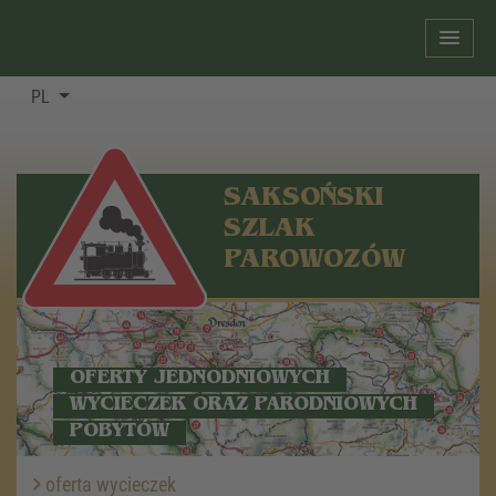
PL
SAKSOŃSKI
SZLAK
PAROWOZÓW
OFERTY JEDNODNIOWYCH
WYCIECZEK ORAZ PARODNIOWYCH
POBYTÓW
oferta wycieczek