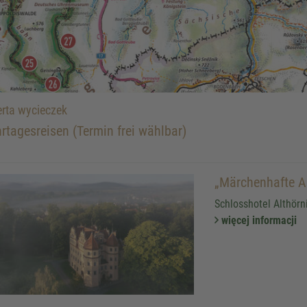
rta wycieczek
rtagesreisen (Termin frei wählbar)
„Märchenhafte Au
Schlosshotel Althörn
więcej informacji