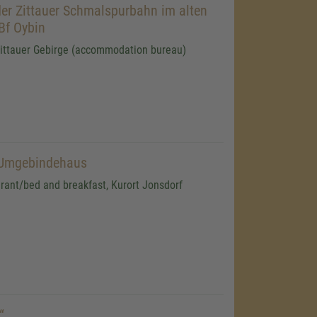
er Zittauer Schmalspurbahn im alten
Bf Oybin
ittauer Gebirge (accommodation bureau)
 Umgebindehaus
urant/bed and breakfast, Kurort Jonsdorf
“