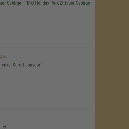
auer Gebirge – Trixi Holiday Park Zittauer Gebirge
ote
enke, Kurort Jonsdorf
otel