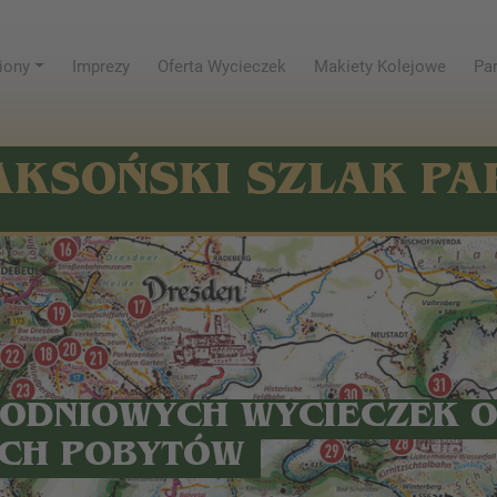
iony
Imprezy
Oferta Wycieczek
Makiety Kolejowe
Par
AKSOŃSKI SZLAK P
NODNIOWYCH WYCIECZEK 
CH POBYTÓW