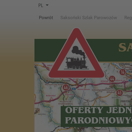
PL
(current)
Powrót
Saksoński Szlak Parowozów
Reg
S
OFERTY JED
PARODNIOWY