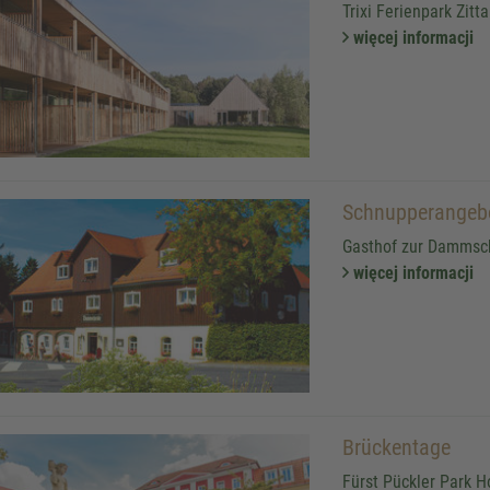
Trixi Ferienpark Zitt
więcej informacji
Schnupperangeb
Gasthof zur Dammsch
więcej informacji
Brückentage
Fürst Pückler Park H