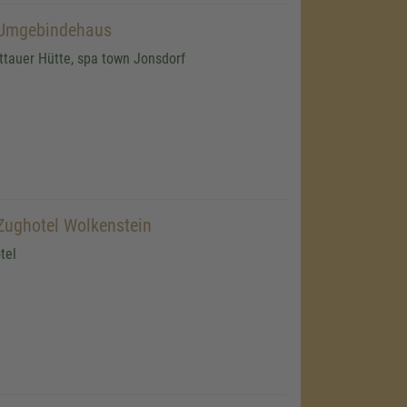
 Umgebindehaus
ittauer Hütte, spa town Jonsdorf
Zughotel Wolkenstein
tel