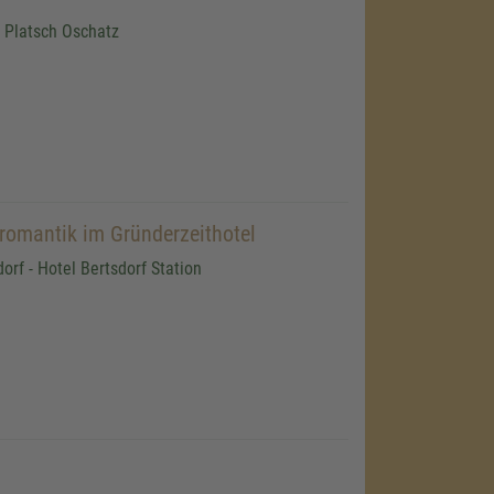
l Platsch Oschatz
omantik im Gründerzeithotel
orf - Hotel Bertsdorf Station