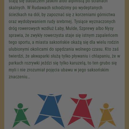
stają się badaczem jaskini albo alpinistą po ścianach
skalnych. W Rudawach schodzimy po wydeptanych
ścieżkach na dół, by zapoznać się z korzeniami górnictwa
oraz wydobywaniem rudy srebrnej. Tysiące wyznaczonych
dróg rowerowych wzdłuż Łaby, Mulde, Szprewy albo Nysy
sprawia, że zwykły rowerzysta staje się istnym zapaleńcem
tego sportu, a miasta saksońskie okażą się dla wielu rodzin
ulubionymi okolicami do spędzania wolnego czasu. Kto zaś
twierdzi, że akwaparki służą tylko pływaniu i chlapaniu, że w
parkach rozrywki jeździ się tylko karuzelą, to ten grubo się
myli i nie zrozumiał pojęcia ubawu w jego saksońskim
znaczeniu…