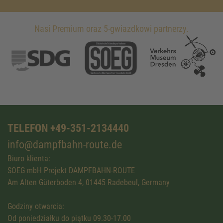
Nasi Premium oraz 5-gwiazdkowi partnerzy.
TELEFON +49-351-2134440
info@dampfbahn-route.de
Biuro klienta:
SOEG mbH Projekt DAMPFBAHN-ROUTE
Am Alten Güterboden 4, 01445 Radebeul, Germany
Godziny otwarcia:
Od poniedziałku do piątku 09.30-17.00