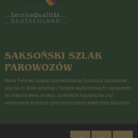
SAKSOŃSKI SZLAK
PAROWOZÓW
Niech Państwo ulegną niepowtarzalnej fascynacji parowozów ,
jaka na co dzień emanuje z kolejek wąskotorowych; zapraszamy
do odkrycia wielu atrakcji, urokliwych krajobrazów oraz
unikatowych aranżacji gastronomicznych wokół dróg żelaznych…