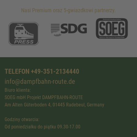
Nasi Premium oraz 5-gwiazdkowi partnerzy.
TELEFON +49-351-2134440
info@dampfbahn-route.de
Biuro klienta:
SOEG mbH Projekt DAMPFBAHN-ROUTE
Am Alten Güterboden 4, 01445 Radebeul, Germany
Godziny otwarcia:
Od poniedziałku do piątku 09.30-17.00