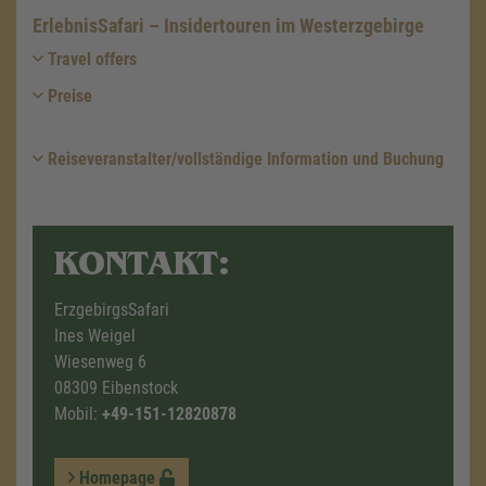
ErlebnisSafari – Insidertouren im Westerzgebirge
Travel offers
Preise
Reiseveranstalter/vollständige Information und Buchung
KONTAKT:
ErzgebirgsSafari
Ines Weigel
Wiesenweg 6
08309 Eibenstock
Mobil:
+49-151-12820878
Homepage