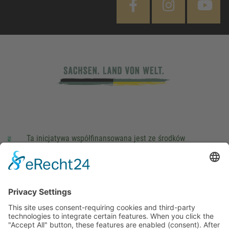
Ta inicjatywa współfinansowana jest ze środków
podatkowych na podstawie potwierdzonego przez
parlamentarzystów Landtagu Saksońskiego budżetu.
stopka redakcyjna
Ochrona danych osobowych
Cookie Settings