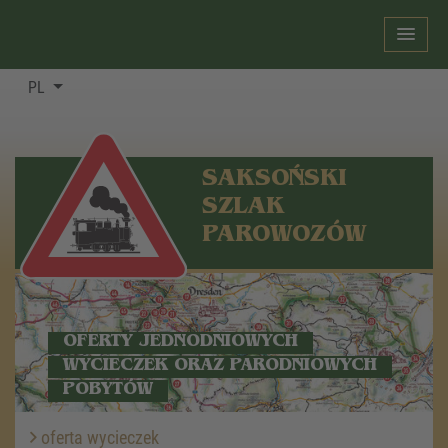
PL
SAKSOŃSKI
SZLAK
PAROWOZÓW
OFERTY JEDNODNIOWYCH
WYCIECZEK ORAZ PARODNIOWYCH
POBYTÓW
oferta wycieczek