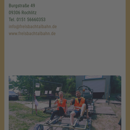
Burgstraße 49
09306 Rochlitz
Tel. 0151 56660353
info@frelsbachtalbahn.de
www.frelsbachtalbahn.de