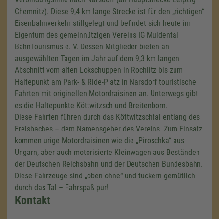
Chemnitz). Diese
9,4 km
lange Strecke ist für den „richtigen“
Eisenbahnverkehr stillgelegt und befindet sich heute im
Eigentum des gemeinnützigen Vereins IG Muldental
BahnTourismus e. V. Dessen Mitglieder bieten an
ausgewählten Tagen im Jahr auf dem
9,3 km
langen
Abschnitt vom alten Lokschuppen in Rochlitz bis zum
Haltepunkt am Park- & Ride-Platz in Narsdorf touristische
Fahrten mit originellen Motordraisinen an. Unterwegs gibt
es die Haltepunkte Köttwitzsch und Breitenborn.
Diese Fahrten führen durch das Köttwitzschtal entlang des
Frelsbaches – dem Namensgeber des Vereins. Zum Einsatz
kommen urige Motordraisinen wie die „Piroschka“ aus
Ungarn, aber auch motorisierte Kleinwagen aus Beständen
der Deutschen Reichsbahn und der Deutschen Bundesbahn.
Diese Fahrzeuge sind „oben ohne“ und tuckern gemütlich
durch das Tal – Fahrspaß pur!
Kontakt