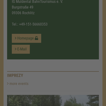
IG Muldental BahnTourismus e. V.
Burgstraße 49
09306 Rochlitz
Tel.:
+49-151-56660353
Homepage
E-Mail
IMPREZY
more events