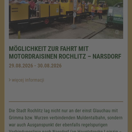
MÖGLICHKEIT ZUR FAHRT MIT
MOTORDRAISINEN ROCHLITZ – NARSDORF
29.08.2026 - 30.08.2026
więcej informacji
Die Stadt Rochlitz lag nicht nur an der einst Glauchau mit
Grimma bzw. Wurzen verbindenden Muldentalbahn, sondern
war auch Ausganspunkt der ebenfalls regelspurigen
Verbindungslinie nach Narsdorf (an Hauptstrecke Leipzig –