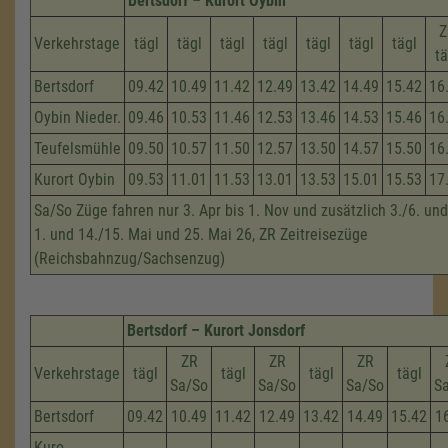
Bertsdorf – Kurort Oybin
Z
Verkehrstage
tägl
tägl
tägl
tägl
tägl
tägl
tägl
tä
Bertsdorf
09.42
10.49
11.42
12.49
13.42
14.49
15.42
16
Oybin Nieder.
09.46
10.53
11.46
12.53
13.46
14.53
15.46
16
Teufelsmühle
09.50
10.57
11.50
12.57
13.50
14.57
15.50
16
Kurort Oybin
09.53
11.01
11.53
13.01
13.53
15.01
15.53
17
Sa/So Züge fahren nur 3. Apr bis 1. Nov und zusätzlich 3./6. und
1. und 14./15. Mai und 25. Mai 26, ZR Zeitreisezüge
(Reichsbahnzug/Sachsenzug)
Bertsdorf – Kurort Jonsdorf
ZR
ZR
ZR
Verkehrstage
tägl
tägl
tägl
tägl
Sa/So
Sa/So
Sa/So
S
Bertsdorf
09.42
10.49
11.42
12.49
13.42
14.49
15.42
1
Kuro.