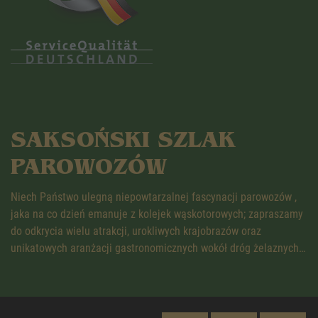
SAKSOŃSKI SZLAK
PAROWOZÓW
Niech Państwo ulegną niepowtarzalnej fascynacji parowozów ,
jaka na co dzień emanuje z kolejek wąskotorowych; zapraszamy
do odkrycia wielu atrakcji, urokliwych krajobrazów oraz
unikatowych aranżacji gastronomicznych wokół dróg żelaznych…