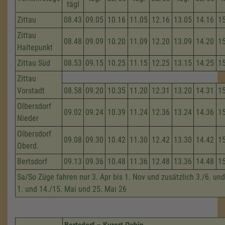
tägl
Zittau
08.43
09.05
10.16
11.05
12.16
13.05
14.16
1
Zittau
08.48
09.09
10.20
11.09
12.20
13.09
14.20
1
Haltepunkt
Zittau Süd
08.53
09.15
10.25
11.15
12.25
13.15
14.25
1
Zittau
Vorstadt
08.58
09.20
10.35
11.20
12.31
13.20
14.31
1
Olbersdorf
09.02
09.24
10.39
11.24
12.36
13.24
14.36
1
Nieder
Olbersdorf
09.08
09.30
10.42
11.30
12.42
13.30
14.42
1
Oberd.
Bertsdorf
09.13
09.36
10.48
11.36
12.48
13.36
14.48
1
Sa/So Züge fahren nur 3. Apr bis 1. Nov und zusätzlich 3./6. und
1. und 14./15. Mai und 25. Mai 26