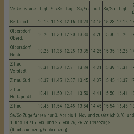
Verkehrstage
tägl
Sa/So
tägl
Sa/So
tägl
Sa/So
tägl
t
Bertsdorf
10.15
11.23
12.15
13.23
14.15
15.23
16.15
1
Olbersdorf
10.20
11.30
12.20
13.30
14.20
15.30
16.20
1
Oberd.
Olbersdorf
10.25
11.35
12.25
13.35
14.25
15.35
16.25
1
Nieder
Zittau
10.31
11.39
12.31
13.39
14.31
15.39
16.31
1
Vorstadt
Zittau Süd
10.37
11.45
12.37
13.45
14.37
15.45
16.37
1
Zittau
10.41
11.50
12.41
13.50
14.41
15.50
16.41
1
Haltepunkt
Zittau
10.45
11.54
12.45
13.54
14.45
15.54
16.45
1
Sa/So Züge fahren nur 3. Apr bis 1. Nov und zusätzlich 3./6. und
1. und 14./15. Mai und 25. Mai 26, ZR Zeitreisezüge
(Reichsbahnzug/Sachsenzug)