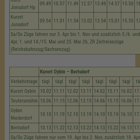
09.49
10.57
11.49
12.57
13.49
14.57
15.50
1
Jonsdorf Hp
Kurort
09.54
11.01
11.54
13.02
13.54
15.01
15.55
1
Jonsdorf
Sa/So Züge fahren nur 3. Apr bis 1. Nov und zusätzlich 3./6. und
Apr, 1. und 14./15. Mai und 25. Mai 26, ZR Zeitreisezüge
(Reichsbahnzug/Sachsenzug)
Kurort Oybin – Bertsdorf
Verkehrstage
tägl
tägl
tägl
tägl
tägl
tägl
tägl
tä
Kurort Oybin
10.02
11.11
12.02
13.11
14.02
15.11
16.02
17
Teufelsmühle
10.06
11.15
12.06
13.15
14.06
15.15
16.06
17
Oybin
10.10
11.19
12.10
13.19
14.10
15.19
16.10
17
Niederdorf
Bertsdorf
10.13
11.22
12.13
13.22
14.13
15.22
16.13
17
Sa/So Züge fahren nur vom 19. Apr bis 2. Nov, zusätzlich 18. Apri