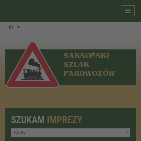
PL
SAKSOŃSKI
SZLAK
PAROWOZÓW
SZUKAM
IMPREZY