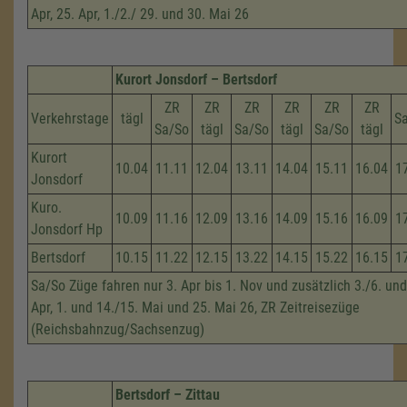
Apr, 25. Apr, 1./2./ 29. und 30. Mai 26
Kurort Jonsdorf – Bertsdorf
ZR
ZR
ZR
ZR
ZR
ZR
Verkehrstage
tägl
S
Sa/So
tägl
Sa/So
tägl
Sa/So
tägl
Kurort
10.04
11.11
12.04
13.11
14.04
15.11
16.04
1
Jonsdorf
Kuro.
10.09
11.16
12.09
13.16
14.09
15.16
16.09
1
Jonsdorf Hp
Bertsdorf
10.15
11.22
12.15
13.22
14.15
15.22
16.15
1
Sa/So Züge fahren nur 3. Apr bis 1. Nov und zusätzlich 3./6. und
Apr, 1. und 14./15. Mai und 25. Mai 26, ZR Zeitreisezüge
(Reichsbahnzug/Sachsenzug)
Bertsdorf – Zittau