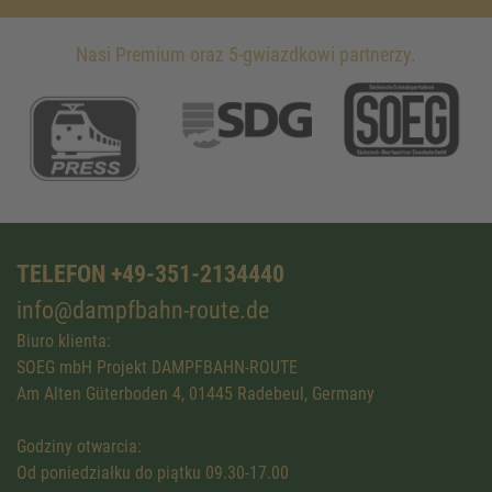
Nasi Premium oraz 5-gwiazdkowi partnerzy.
TELEFON +49-351-2134440
info@dampfbahn-route.de
Biuro klienta:
SOEG mbH Projekt DAMPFBAHN-ROUTE
Am Alten Güterboden 4, 01445 Radebeul, Germany
Godziny otwarcia:
Od poniedziałku do piątku 09.30-17.00