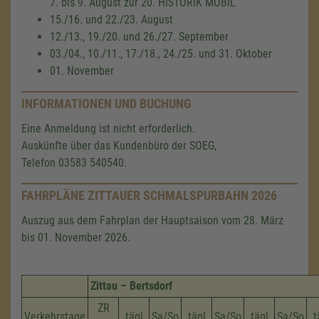
7. bis 9. August zur 20. HISTORIK MOBIL
15./16. und 22./23. August
12./13., 19./20. und 26./27. September
03./04., 10./11., 17./18., 24./25. und 31. Oktober
01. November
INFORMATIONEN UND BUCHUNG
Eine Anmeldung ist nicht erforderlich.
Auskünfte über das Kundenbüro der SOEG,
Telefon 03583 540540.
FAHRPLÄNE ZITTAUER SCHMALSPURBAHN 2026
Auszug aus dem Fahrplan der Hauptsaison vom 28. März
bis 01. November 2026.
Zittau – Bertsdorf
ZR
Verkehrstage
tägl
Sa/So
tägl
Sa/So
tägl
Sa/So
t