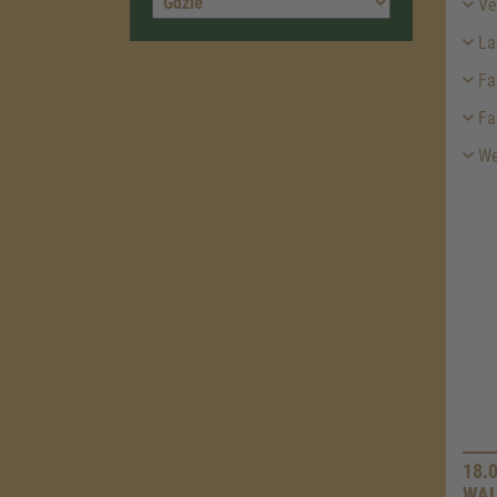
Ver
La
Fah
Fa
We
18.
WAL