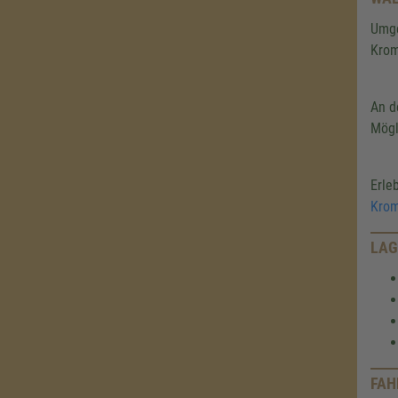
Umg
Krom
An d
Mögl
Erle
Krom
LAG
FAH