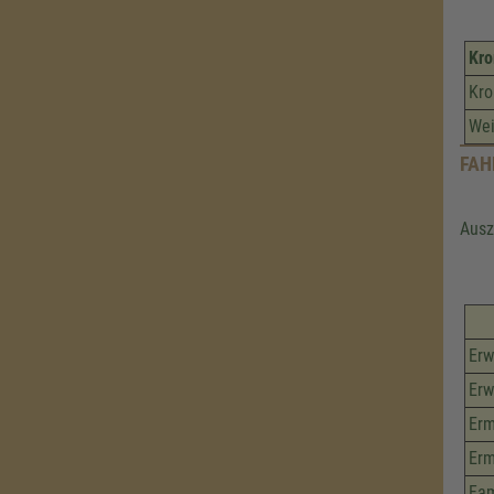
Kro
Kr
Wei
FAH
Ausz
Erw
Erw
Erm
Erm
Fam