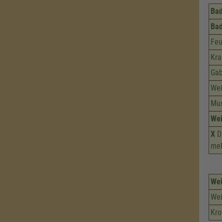
Bad
Ba
Feu
Kra
Gab
Wei
Mu
Wei
X
Di
mel
Wei
Wei
Kr