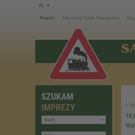
PL
(current)
Powrót
Saksoński Szlak Parowozów
Reg
S
SZUKAM
Im
IMPREZY
18.
Wal