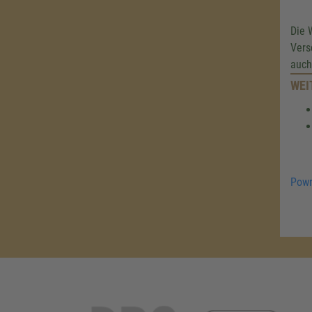
Die 
Vers
auch
WEI
Powr