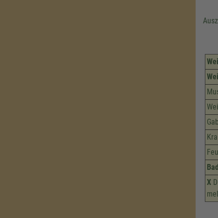
Ausz
Wei
Wei
Mu
Wei
Gab
Kra
Feu
Ba
X
Di
mel