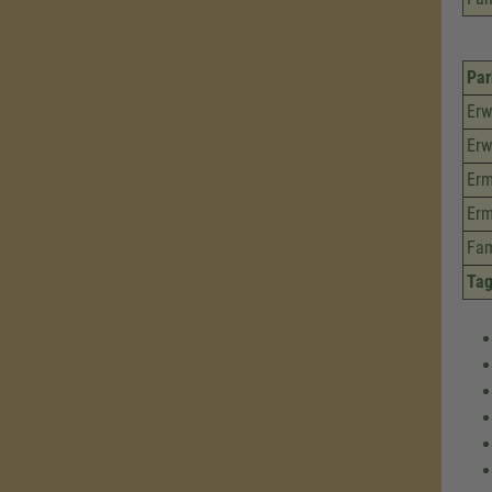
Par
Erw
Erw
Erm
Erm
Fam
Tag