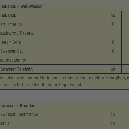
 Muskau - Weißwasser
d Muskau
ab
erturmteich
X
uschwitz / Bayerw.
lenz / Gora
X
ßwasser Ost
X
seumsbahnhof
ßwasser Teichstr.
an
e gekennzeichneten Stationen sind Bedarfshaltestellen. Fahrgäste, 
den sich bitte rechtzeitig beim Zugpersonal.
ßwasser - Kromlau
ßwasser Teichstraße
ab
omlau
ab