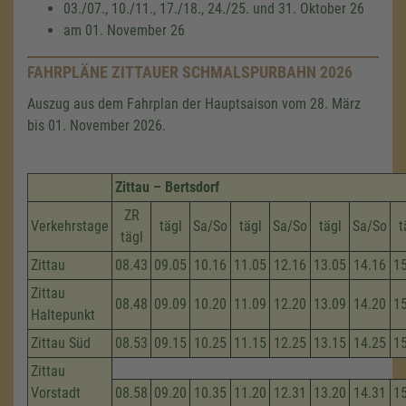
03./07., 10./11., 17./18., 24./25. und 31. Oktober 26
am 01. November 26
FAHRPLÄNE ZITTAUER SCHMALSPURBAHN 2026
Auszug aus dem Fahrplan der Hauptsaison vom 28. März
bis 01. November 2026.
Zittau – Bertsdorf
ZR
Verkehrstage
tägl
Sa/So
tägl
Sa/So
tägl
Sa/So
t
tägl
Zittau
08.43
09.05
10.16
11.05
12.16
13.05
14.16
1
Zittau
08.48
09.09
10.20
11.09
12.20
13.09
14.20
1
Haltepunkt
Zittau Süd
08.53
09.15
10.25
11.15
12.25
13.15
14.25
1
Zittau
Vorstadt
08.58
09.20
10.35
11.20
12.31
13.20
14.31
1