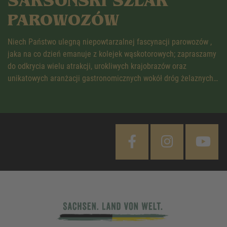
SAKSOŃSKI SZLAK
PAROWOZÓW
Niech Państwo ulegną niepowtarzalnej fascynacji parowozów ,
jaka na co dzień emanuje z kolejek wąskotorowych; zapraszamy
do odkrycia wielu atrakcji, urokliwych krajobrazów oraz
unikatowych aranżacji gastronomicznych wokół dróg żelaznych…