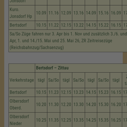
Jonsdorf
Kuro.
10.09
11.16
12.09
13.16
14.09
15.16
16.09
1
Jonsdorf Hp
Bertsdorf
10.15
11.22
12.15
13.22
14.15
15.22
16.15
1
Sa/So Züge fahren nur 3. Apr bis 1. Nov und zusätzlich 3./6. und
Apr, 1. und 14./15. Mai und 25. Mai 26, ZR Zeitreisezüge
(Reichsbahnzug/Sachsenzug)
Bertsdorf – Zittau
Verkehrstage
tägl
Sa/So
tägl
Sa/So
tägl
Sa/So
tägl
t
Bertsdorf
10.15
11.23
12.15
13.23
14.15
15.23
16.15
1
Olbersdorf
10.20
11.30
12.20
13.30
14.20
15.30
16.20
1
Oberd.
Olbersdorf
10.25
11.35
12.25
13.35
14.25
15.35
16.25
1
Nieder