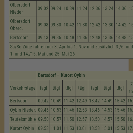
Olbersdorf
09.02
09.24
10.39
11.24
12.36
13.24
14.36
1
Nieder
Olbersdorf
09.08
09.30
10.42
11.30
12.42
13.30
14.42
1
Oberd.
Bertsdorf
09.13
09.36
10.48
11.36
12.48
13.36
14.48
1
Sa/So Züge fahren nur 3. Apr bis 1. Nov und zusätzlich 3./6. und
1. und 14./15. Mai und 25. Mai 26
Bertsdorf – Kurort Oybin
Z
Verkehrstage
tägl
tägl
tägl
tägl
tägl
tägl
tägl
tä
Bertsdorf
09.42
10.49
11.42
12.49
13.42
14.49
15.42
16
Oybin Nieder.
09.46
10.53
11.46
12.53
13.46
14.53
15.46
16
Teufelsmühle
09.50
10.57
11.50
12.57
13.50
14.57
15.50
16
Kurort Oybin
09.53
11.01
11.53
13.01
13.53
15.01
15.53
17