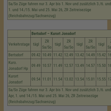
Sa/So Züge fahren nur 3. Apr bis 1. Nov und zusätzlich 3./6. und
1. und 14./15. Mai und 25. Mai 26, ZR Zeitreisezüge
(Reichsbahnzug/Sachsenzug)
Bertsdorf – Kurort Jonsdorf
ZR
ZR
ZR
Verkehrstage
tägl
tägl
tägl
tägl
Sa/So
Sa/So
Sa/So
S
Bertsdorf
09.42
10.49
11.42
12.49
13.42
14.49
15.42
1
Kuro.
09.49
10.57
11.49
12.57
13.49
14.57
15.50
1
Jonsdorf Hp
Kurort
09.54
11.01
11.54
13.02
13.54
15.01
15.55
1
Jonsdorf
Sa/So Züge fahren nur 3. Apr bis 1. Nov und zusätzlich 3./6. und
Apr, 1. und 14./15. Mai und 25. Mai 26, ZR Zeitreisezüge
(Reichsbahnzug/Sachsenzug)