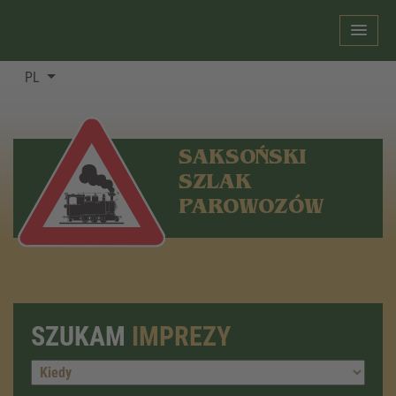
PL
SAKSOŃSKI
SZLAK
PAROWOZÓW
SZUKAM
IMPREZY