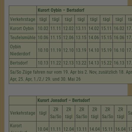
Kurort Oybin – Bertsdorf
Verkehrstage
tägl
tägl
tägl
tägl
tägl
tägl
tägl
tä
Kurort Oybin
10.02
11.11
12.02
13.11
14.02
15.11
16.02
17
Teufelsmühle
10.06
11.15
12.06
13.15
14.06
15.15
16.06
17
Oybin
10.10
11.19
12.10
13.19
14.10
15.19
16.10
17
Niederdorf
Bertsdorf
10.13
11.22
12.13
13.22
14.13
15.22
16.13
17
Sa/So Züge fahren nur vom 19. Apr bis 2. Nov, zusätzlich 18. Apri
Apr, 25. Apr, 1./2./ 29. und 30. Mai 26
Kurort Jonsdorf – Bertsdorf
ZR
ZR
ZR
ZR
ZR
ZR
Verkehrstage
tägl
S
Sa/So
tägl
Sa/So
tägl
Sa/So
tägl
Kurort
10.04
11.11
12.04
13.11
14.04
15.11
16.04
1