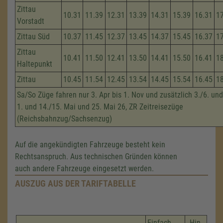
Zittau
10.31
11.39
12.31
13.39
14.31
15.39
16.31
1
Vorstadt
Zittau Süd
10.37
11.45
12.37
13.45
14.37
15.45
16.37
1
Zittau
10.41
11.50
12.41
13.50
14.41
15.50
16.41
1
Haltepunkt
Zittau
10.45
11.54
12.45
13.54
14.45
15.54
16.45
1
Sa/So Züge fahren nur 3. Apr bis 1. Nov und zusätzlich 3./6. und
1. und 14./15. Mai und 25. Mai 26, ZR Zeitreisezüge
(Reichsbahnzug/Sachsenzug)
Auf die angekündigten Fahrzeuge besteht kein
Rechtsanspruch. Aus technischen Gründen können
auch andere Fahrzeuge eingesetzt werden.
AUSZUG AUS DER TARIFTABELLE
Einfach
Hin-