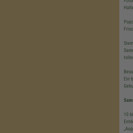
Foto
Halt
Popc
Fris
Stem
Samm
toll
Besu
Ein 
Gebu
Sam
10 b
Entd
„Aug