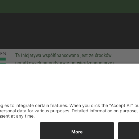
Ta inicjatywa współfinansowana jest ze środków
podatkowych na podstawie potwierdzonego przez
parlamentarzystów Landtagu Saksońskiego budżetu.
-party technologies to integrate certain features. When you click the
 companies process your personal data for various purposes. Detaile
rivacy policy. You can revoke your consent at any time.
ACCEPT