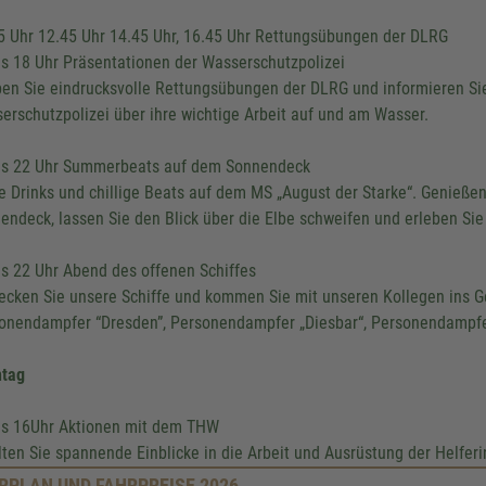
5 Uhr 12.45 Uhr 14.45 Uhr, 16.45 Uhr Rettungsübungen der DLRG
is 18 Uhr Präsentationen der Wasserschutzpolizei
ben Sie eindrucksvolle Rettungsübungen der DLRG und informieren Sie
erschutzpolizei über ihre wichtige Arbeit auf und am Wasser.
is 22 Uhr Summerbeats auf dem Sonnendeck
e Drinks und chillige Beats auf dem MS „August der Starke“. Genieß
endeck, lassen Sie den Blick über die Elbe schweifen und erleben Si
is 22 Uhr Abend des offenen Schiffes
ecken Sie unsere Schiffe und kommen Sie mit unseren Kollegen ins Ge
onendampfer “Dresden”, Personendampfer „Diesbar“, Personendampfer 
tag
is 16Uhr Aktionen mit dem THW
lten Sie spannende Einblicke in die Arbeit und Ausrüstung der Helfer
RPLAN UND FAHRPREISE 2026