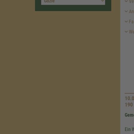
Ver
An
Fa
Wei
10.
190
Geme
Ein 