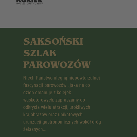
SAKSOŃSKI
SZLAK
PAROWOZÓW
Niech Państwo ulegną niepowtarzalnej
fascynacji parowozów , jaka na co
dzień emanuje z kolejek
wąskotorowych; zapraszamy do
odkrycia wielu atrakcji, urokliwych
krajobrazów oraz unikatowych
aranżacji gastronomicznych wokół dróg
żelaznych…