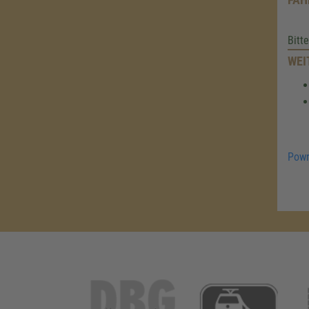
Bitt
WEI
Powr