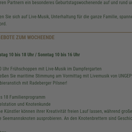
ren Partnern ein besonderes Geburtstagswochenende auf und rund um
en Sie sich auf Live-Musik, Unterhaltung für die ganze Familie, spann
ord.
EBOTE ZUM WOCHEENDE
tag 10 bis 18 Uhr / Sonntag 10 bis 16 Uhr
0 Uhr Frühschoppen mit Live-Musik im Dampfergarten
eßen Sie maritime Stimmung am Vormittag mit Livemusik von UNGE
bieranstich mit Radeberger Pilsner!
is 18 Familienprogramm
elstation und Knotenkunde
ne Künstler können ihrer Kreativität freien Lauf lassen, während gro
e Seemannsknoten ausprobieren. An den Knotenbrettern sind Geschick