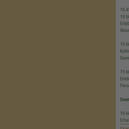
10.4
10 b
Erle
Wass
19 b
Kühl
Sonn
19 b
Entd
Pers
Sonn
10 b
Erha
FAH