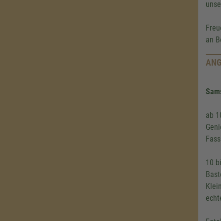
unse
Freu
an B
ANG
Sams
ab 1
Geni
Fass
10 b
Bast
Klei
echt