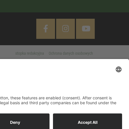
stopka redakcyjna
Ochrona danych osobowych
Cookie Settings
 "Accept All" button, these features are enabled (consent). After
d information on purpose, legal basis and third party companies
MORE
Legal notice
|
Privacy policy