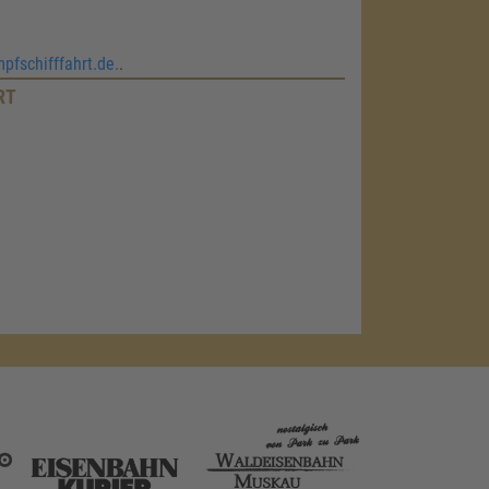
fschifffahrt.de.
.
RT