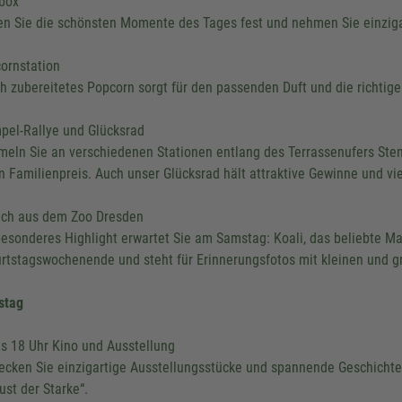
box
en Sie die schönsten Momente des Tages fest und nehmen Sie einziga
ornstation
ch zubereitetes Popcorn sorgt für den passenden Duft und die richtig
pel-Rallye und Glücksrad
eln Sie an verschiedenen Stationen entlang des Terrassenufers Stem
en Familienpreis. Auch unser Glücksrad hält attraktive Gewinne und vi
ch aus dem Zoo Dresden
besonderes Highlight erwartet Sie am Samstag: Koali, das beliebte M
rtstagswochenende und steht für Erinnerungsfotos mit kleinen und g
stag
is 18 Uhr Kino und Ausstellung
ecken Sie einzigartige Ausstellungsstücke und spannende Geschicht
ust der Starke“.