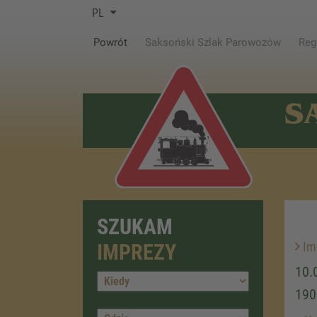
PL
(current)
Powrót
Saksoński Szlak Parowozów
Reg
S
SZUKAM
Im
IMPREZY
10.
190