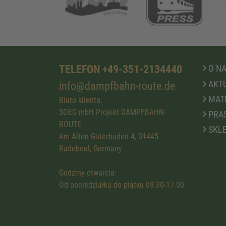
TELEFON +49-351-2134440
O N
AKTU
info@dampfbahn-route.de
MATE
Biuro klienta:
SOEG mbH Projekt DAMPFBAHN-
PRA
ROUTE
SKLE
Am Alten Güterboden 4, 01445
Radebeul, Germany
Godziny otwarcia:
Od poniedziałku do piątku 09.30-17.00